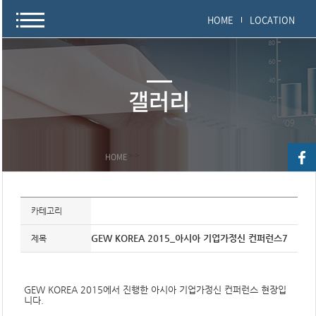
HOME
LOCATION
갤러리
HOME
>
>
자
료
카테고리
정
보
제
GEW KOREA 2015_아시아 기업가정신 컨퍼런스7
제목
목,
개
요,
내
GEW KOREA 2015에서 진행한 아시아 기업가정신 컨퍼런스 현장입
용,
니다.
키
워