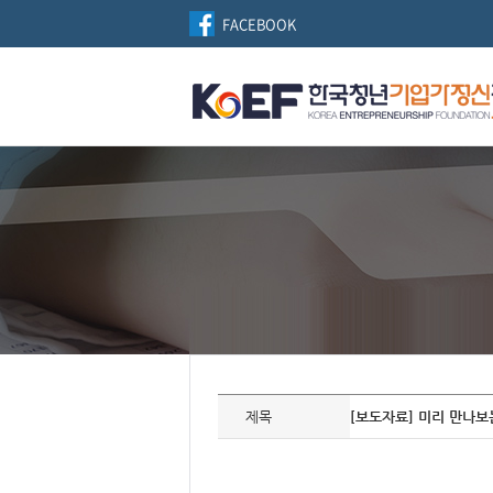
FACEBOOK
자
료
제목
[보도자료] 미리 만나보
정
보
제
목,
개