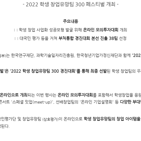
- 2022 학생 창업유망팀 300 페스티벌 개최
-
주요내용
□ 학생 창업 사업화 성공모형 발굴 위해
온라인 모의투자대회
개최
□ 대국민 평가 등을 거쳐
부처통합 경진대회 본선 진출 38팀
선정
는 한국연구재단, 과학기술일자리진흥원, 한국청년기업가정신재단과 함께
'20
통부)
티벌'은 '2022 학생 창업유망팀 300 경진대회'를 통해 최종 선발
된 학생 창업팀의 
 온라인으로 개최
되는 이번 행사는
온라인 모의투자대회
를 포함해서 학생창업을 응원
트 '스페셜 밋업(meet-up)', 선배창업팀의 '온라인 기업설명회' 등
다양한 부대
국민평가단 및 창업유망팀
이 온라인으로
학생 창업유망팀의 창업 아이템을
(상호평가)
된다.