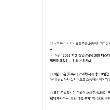
요,
내
용,
키
워
드/
주
제,
유
형,
저
작
권
자/
□ 교육부와 과학기술정보통신부
(이하 과기정
작
다.
성
자,
ㅇ 이번
' 2022 학생 창업유망팀 300 페스
년
도,
열정을 응원
하기 위해 개최된다.
대
표
이
미
□
8월 16일(화)
부터
25(목)
까지
총 10일간
지,
첨
'선배 창업가와 실시간으로 소통하는 이야기 콘서
부
파
일,
출
□ 특히 주요행사인 온라인 모의투자대회는 
처,
저
템에 투자
하는
'모의 대중 투자'
방식으로 진행
작
권
유