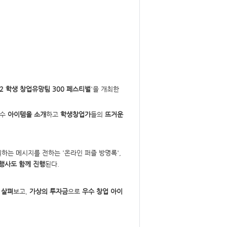
22 학생 창업유망팀 300 페스티벌
'을 개최한
우수
아이템을 소개
하고
학생창업가
들의
뜨거운
하는 메시지를 전하는 '온라인 퍼즐 방명록',
행사도 함께 진행
된다.
 살펴
보고,
가상의 투자금
으로
우수 창업 아이