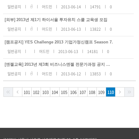
일반공지
어드민
2013-06-14
14791
0
[외부] 2013년 제1기 하이서울 투자유치 스쿨 교육생 모집
일반공지
어드민
2013-06-13
13822
0
[캠프공지] YES Challenge 2013 기업가정신캠프 Season 7.
일반공지
어드민
2013-06-13
14181
0
[엔젤교육] 2013년 제3회 비즈니스엔젤 전문가과정 공지 안내
일반공지
어드민
2013-06-12
13853
0
101
102
103
104
105
106
107
108
109
110