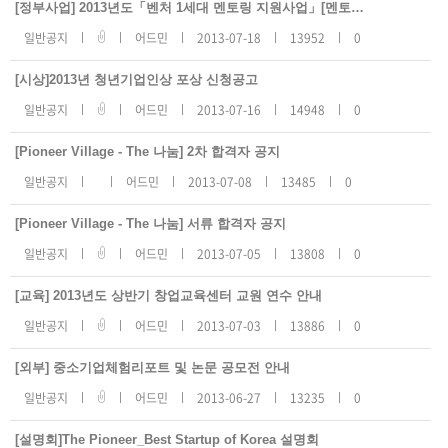
지
[정부사업] 2013년도「벤처 1세대 멘토링 지원사업」[멘토] 모집 공고 안내
사
항
일반공지
어드민
2013-07-18
13952
0
리
스
트
[시상]2013년 청년기업인상 포상 신청공고
번
호,
일반공지
어드민
2013-07-16
14948
0
제
목,
등
록
[Pioneer Village - The 나눔] 2차 합격자 공지
일,
조
일반공지
어드민
2013-07-08
13485
0
회
수
[Pioneer Village - The 나눔] 서류 합격자 공지
일반공지
어드민
2013-07-05
13808
0
[교육] 2013년도 상반기 창업교육센터 교원 연수 안내
일반공지
어드민
2013-07-03
13886
0
[외부] 중소기업체험리포트 및 논문 공모전 안내
일반공지
어드민
2013-06-27
13235
0
[설명회]The Pioneer_Best Startup of Korea 설명회