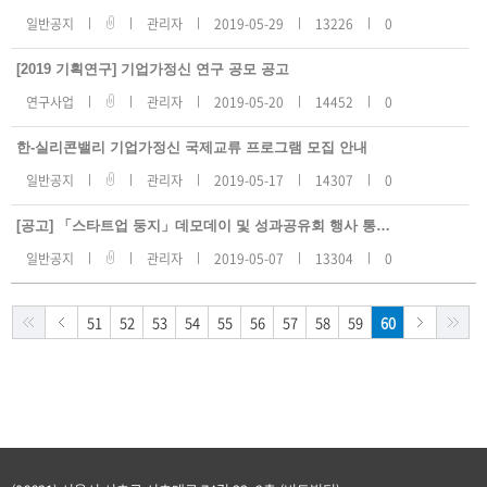
일반공지
관리자
2019-05-29
13226
0
[2019 기획연구] 기업가정신 연구 공모 공고
연구사업
관리자
2019-05-20
14452
0
한-실리콘밸리 기업가정신 국제교류 프로그램 모집 안내
일반공지
관리자
2019-05-17
14307
0
[공고] 「스타트업 둥지」데모데이 및 성과공유회 행사 통합 용역 공고
일반공지
관리자
2019-05-07
13304
0
51
52
53
54
55
56
57
58
59
60