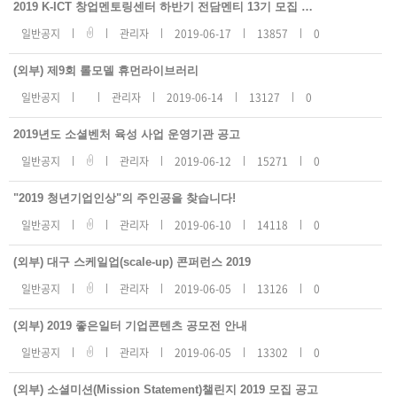
지
2019 K-ICT 창업멘토링센터 하반기 전담멘티 13기 모집 공고
사
항
일반공지
관리자
2019-06-17
13857
0
리
스
트
(외부) 제9회 롤모델 휴먼라이브러리
번
호,
일반공지
관리자
2019-06-14
13127
0
제
목,
등
록
2019년도 소셜벤처 육성 사업 운영기관 공고
일,
조
일반공지
관리자
2019-06-12
15271
0
회
수
"2019 청년기업인상"의 주인공을 찾습니다!
일반공지
관리자
2019-06-10
14118
0
(외부) 대구 스케일업(scale-up) 콘퍼런스 2019
일반공지
관리자
2019-06-05
13126
0
(외부) 2019 좋은일터 기업콘텐츠 공모전 안내
일반공지
관리자
2019-06-05
13302
0
(외부) 소셜미션(Mission Statement)챌린지 2019 모집 공고