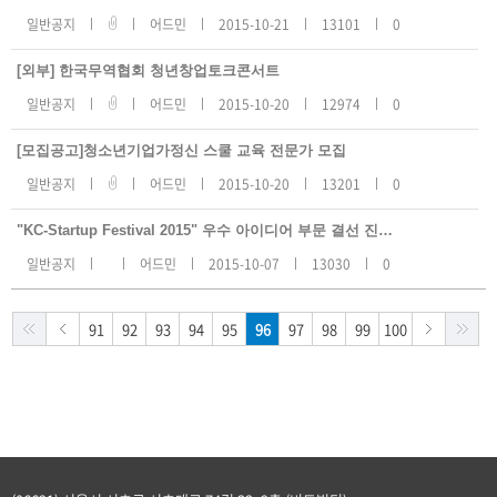
일반공지
어드민
2015-10-21
13101
0
[외부] 한국무역협회 청년창업토크콘서트
일반공지
어드민
2015-10-20
12974
0
[모집공고]청소년기업가정신 스쿨 교육 전문가 모집
일반공지
어드민
2015-10-20
13201
0
"KC-Startup Festival 2015" 우수 아이디어 부문 결선 진출팀 알림
일반공지
어드민
2015-10-07
13030
0
91
92
93
94
95
96
97
98
99
100