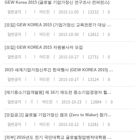
지
GEW Korea 2015 (글로벌 기업가정신 연구조사 컨퍼런스)
사
항
일반공지
어드민
2015-11-05
13232
0
리
스
트
[모집] GEW KOREA 2015 (기업가정신 교육전문가 대상 프로그램 안내)
번
호,
일반공지
어드민
2015-10-30
12812
0
제
목,
등
록
[모집] GEW KOREA 2015 자원봉사자 모집
일,
조
일반공지
어드민
2015-10-27
12731
0
회
수
2015 세계기업가정신주간 한국행사 (GEW KOREA 2015) 개최
일반공지
어드민
2015-10-27
13124
0
[재기중소기업개발원] 제 16기 재도전 중소기업경영자 힐링 캠프 참가자 모집
일반공지
어드민
2015-10-23
12884
0
[모집공고] 글로벌 기업가정신 캠프 (Zero to Maker) 참가자모집
일반공지
어드민
2015-10-22
13281
0
[외부] 2016년도 전기 국민대학교 글로벌창업벤처대학원 신입생 모집 공고