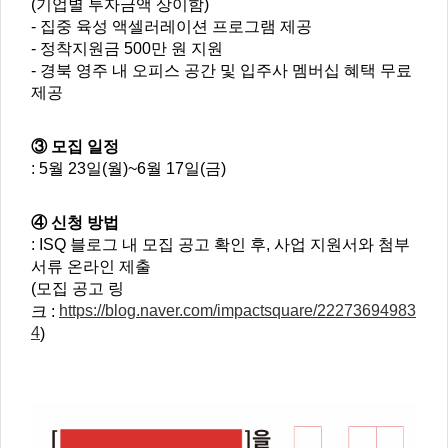
(
기업별 투자금액 상이함
)
-
집중 육성 액셀러레이션 프로그램 제공
-
정착지원금
500
만 원 지원
-
경북 영주 내 오피스 공간 및 입주사 멤버십 혜택 무료
제공
③ 모집 일정
: 5
월
23
일
(
월
)~6
월
17
일
(
금
)
④ 신청 방법
: ISQ
블로그 내 모집 공고 확인 후
,
사업 지원서와 첨부
서류 온라인 제출
(
모집 공고 링
https://blog.naver.com/impactsquare/22273694983
크
:
4
)