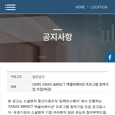
HOME
LOCATION
공지사항
HOME
>
>
자
료
일반공지
카테고리
정
보
[외부] STAXX IMPACT 액셀러레이션 프로그램 참여기
제
제목
업 모집(마감)
목,
개
요,
내
본 공고는 소셜벤처 중간지원조직 '임팩트스퀘어' 에서 진행하는
용,
키
'STAXX IMPACT 액셀러레이션' 프로그램 참여기업 모집 공고입니
워
다. 유관기관과 소셜벤처 기업 여러분의 많은 관심과 참여부탁드립
드/