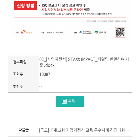
02_[사업지원서] STAXX IMPACT_파일명 변환하여 제
첨부파일
출 .docx
10087
조회수
0
추천수
목록
이
전
[공고]「제13회 기업가정신 교육 우수사례 경진대회」 참가자 모집(~8/14)
다음글
글,
다