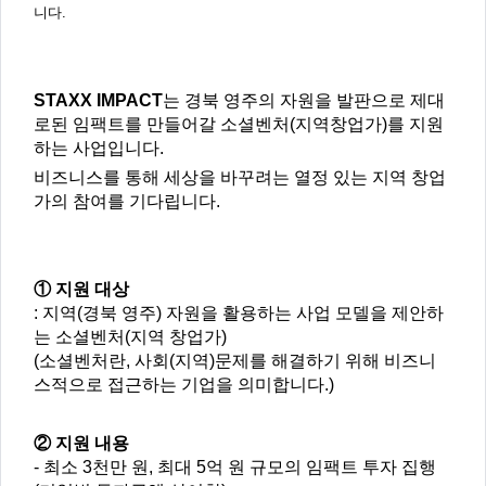
주
니다.
제,
유
형,
저
작
권
STAXX IMPACT
는 경북 영주의 자원을 발판으로 제대
자/
작
로된 임팩트를 만들어갈 소셜벤처(지역창업가)를 지원
성
자,
하는 사업입니다.
년
도,
비즈니스를 통해 세상을 바꾸려는 열정 있는 지역 창업
대
가의 참여를 기다립니다.
표
이
미
지,
첨
부
파
① 지원 대상
일,
:
지역
(
경북 영주
)
자원을 활용하는 사업 모델을 제안하
출
처,
는 소셜벤처
(
지역 창업가
)
저
작
(
소셜벤처란, 사회
(
지역
)
문제를 해결하기 위해 비즈니
권
스적으로 접근하는 기업을 의미합니다
.)
유
형
② 지원 내용
-
최소
3
천만 원
,
최대
5
억 원 규모의 임팩트 투자 집행