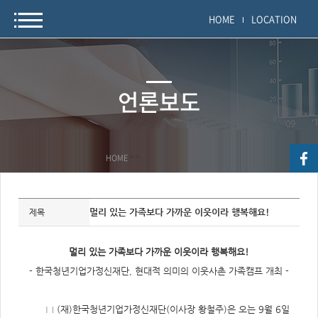
HOME
LOCATION
언론보도
HOME
>
>
자
료
멀리 있는 가족보다 가까운 이웃이라 행복해요!
제목
정
보
제
목,
멀리 있는 가족보다 가까운 이웃이라 행복해요!
개
요,
- 한국청년기업가정신재단, 현대적 의미의 이웃사촌 가족캠프 개최 -
내
용,
키
워
□ (재)한국청년기업가정신재단(이사장 황철주)은 오는 9월 6일
드/