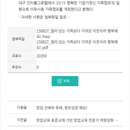
주
대구 인터불고호텔에서 ‘2015 행복한 기업가정신 가족캠프’의 일
제,
유
환으로 이웃사촌 가족캠프를 개최한다고 밝혔다.
형,
저
- 자세한 사항은 첨부화일 참조 -
작
권
자/
150827_멀리 있는 가족보다 가까운 이웃이라 행복해
작
성
요!.hwp
자,
첨부파일
150827_멀리 있는 가족보다 가까운 이웃이라 행복해
년
도,
요!.pdf
대
표
10350
조회수
이
미
지,
0
추천수
첨
부
파
일,
목록
출
처,
저
작
권
이
유
전
형
창업 선배와 후배, 동반성장 해요!
다음글
글,
다
음
창업교육 표준교재 기반 창업교육 전문가 역량강화 연수 개최
이전글
글