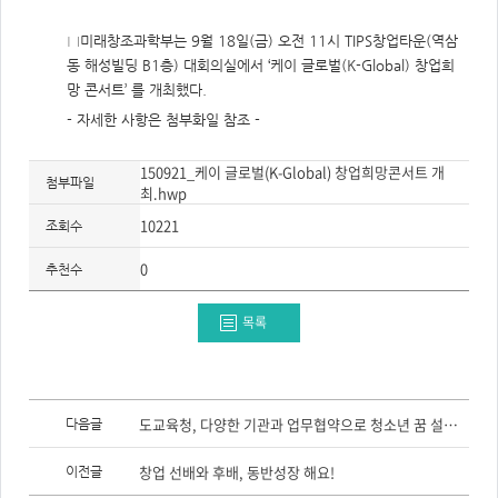
주
제,
유
□미래창조과학부는 9월 18일(금) 오전 11시 TIPS창업타운(역삼
형,
저
동 해성빌딩 B1층) 대회의실에서 ‘케이 글로벌(K-Global) 창업희
작
망 콘서트’ 를 개최했다.
권
자/
- 자세한 사항은 첨부화일 참조 -
작
성
자,
년
150921_케이 글로벌(K-Global) 창업희망콘서트 개
도,
첨부파일
최.hwp
대
표
이
10221
조회수
미
지,
첨
0
추천수
부
파
일,
목록
출
처,
저
작
권
유
이
형
전
도교육청, 다양한 기관과 업무협약으로 청소년 꿈 설계 도와!
다음글
글,
다
음
창업 선배와 후배, 동반성장 해요!
이전글
글