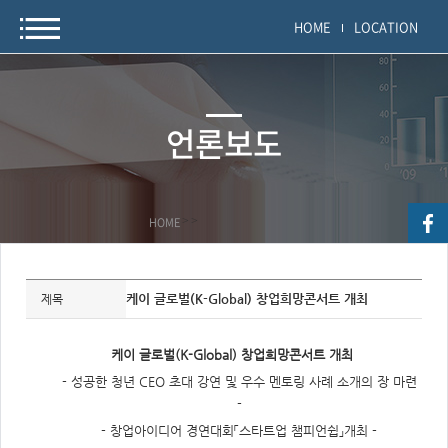
HOME
LOCATION
언론보도
HOME
>
>
자
료
케이 글로벌(K-Global) 창업희망콘서트 개최
제목
정
보
제
목,
케이 글로벌(K-Global) 창업희망콘서트 개최
개
요,
- 성공한 청년 CEO 초대 강연 및 우수 멘토링 사례 소개의 장 마련
내
용,
-
키
워
- 창업아이디어 경연대회「스타트업 챔피언쉽」개최 -
드/