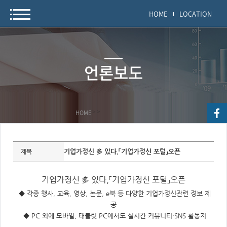
HOME
LOCATION
언론보도
HOME
>
>
자
료
기업가정신 多 있다,「기업가정신 포털」오픈
제목
정
보
제
목,
기업가정신 多 있다,「기업가정신 포털」오픈
개
요,
◆ 각종 행사, 교육, 영상, 논문, e북 등 다양한 기업가정신관련 정보 제
내
용,
공
키
◆ PC 외에 모바일, 태블릿 PC에서도 실시간 커뮤니티·SNS 활동지
워
드/