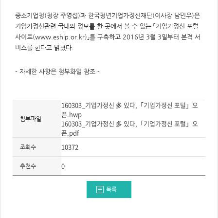
주
제,
유
중소기업청(청장 주영섭)과 한국청년기업가정신재단(이사장 남민우)은
형,
기업가정신관련 국내외 정보를 한 곳에서 볼 수 있는 「기업가정신 포털
저
작
사이트(
www.eship.or.kr
)」를 구축하고 2016년 3월 3일부터 본격 서
권
자/
비스를 한다고 밝혔다.
작
성
자,
- 자세한 사항은 첨부화일 참조 -
년
도,
대
표
이
미
160303_기업가정신 多 있다,「기업가정신 포털」오
지,
픈.hwp
첨
첨부파일
부
160303_기업가정신 多 있다,「기업가정신 포털」오
파
픈.pdf
일,
출
10372
조회수
처,
저
작
0
추천수
권
유
형
목록