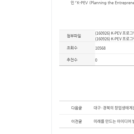
요,
인 『K-PEV (Planning the Entrep
내
용,
키
워
드/
주
제,
(160926) K-PEV 프로
유
첨부파일
형,
(160926) K-PEV 프로
저
작
10568
조회수
권
자/
작
0
추천수
성
자,
년
도,
대
표
이
미
지,
첨
부
이
파
전
일,
대구·경북의 창업생태계는 
다음글
글,
출
다
처,
음
저
미래를 만드는 아이디어 발굴
이전글
글
작
권
유