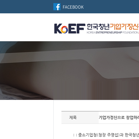
FACEBOOK
자
료
제목
기업가정신으로 창업하라!
정
보
제
목,
□ 중소기업청(청장 주영섭)과 한국청
개