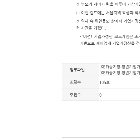
요,
◦ 부모와 자녀가 팀을 이루어 가상기
내
용,
□ 이번 캠프에는 서울지역 학생과 학
키
워
◦ 역사 속 위인들의 삶에서 기업가정
드/
주
험 시간을 가졌다.
제,
유
- ‘미션! 기업가정신’ 보드게임은 
형,
저
기반으로 재미있게 기업가정신을 경
작
권
자/
작
성
(KEF)중기청-청년기업
자,
첨부파일
년
(KEF)중기청-청년기업
도,
대
10530
조회수
표
이
미
0
추천수
지,
첨
부
파
일,
출
처,
저
작
권
유
이