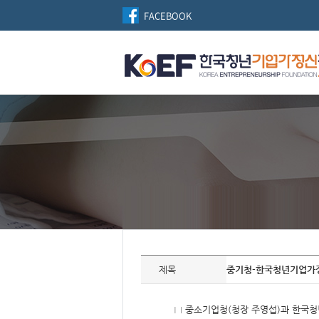
FACEBOOK
자
료
제목
중기청-한국청년기업가정
정
보
제
목,
□ 중소기업청(청장 주영섭)과 한국청년
개