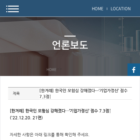
HOME
LOCATION
언론보도
HOME
>
>
자
[한겨례] 한국인 모험심 강해졌다…‘기업가정신’ 점수
료
제목
7.3점↑
정
보
제
목,
[한겨례] 한국인 모험심 강해졌다…‘기업가정신’ 점수 7.3점↑
개
요,
('22.12.20. 21면)
내
용,
키
워
자세한 사항은 아래 링크를 통해 확인해 주세요.
드/