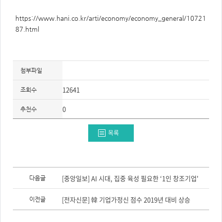
주
제,
유
https://www.hani.co.kr/arti/economy/economy_general/10721
형,
저
87.html
작
권
자/
작
성
자,
첨부파일
년
도,
대
12641
조회수
표
이
미
0
추천수
지,
첨
부
파
목록
일,
출
처,
저
작
권
이
유
전
[중앙일보] AI 시대, 집중 육성 필요한 ‘1인 창조기업'
다음글
형
글,
다
음
[전자신문] 韓 기업가정신 점수 2019년 대비 상승
이전글
글