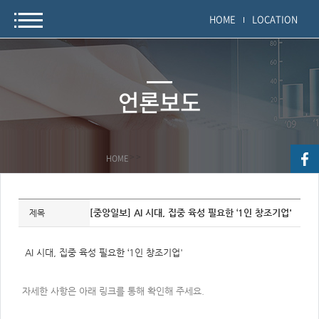
HOME
LOCATION
언론보도
HOME
>
>
자
료
[중앙일보] AI 시대, 집중 육성 필요한 ‘1인 창조기업'
제목
정
보
제
목,
AI 시대, 집중 육성 필요한 ‘1인 창조기업'
개
요,
내
용,
자세한 사항은 아래 링크를 통해 확인해 주세요.
키
워
드/