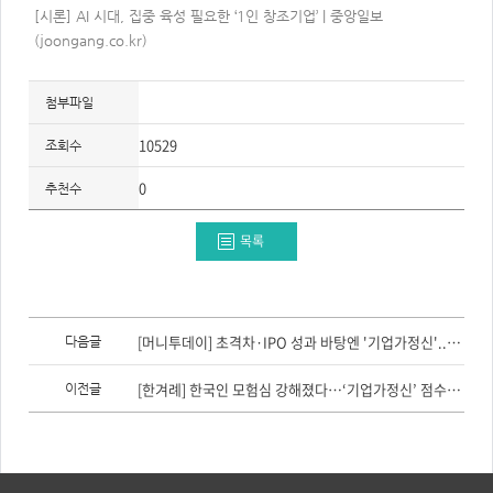
주
[시론] AI 시대, 집중 육성 필요한 ‘1인 창조기업’ | 중앙일보
제,
유
(joongang.co.kr)
형,
저
작
권
첨부파일
자/
작
성
10529
조회수
자,
년
도,
0
추천수
대
표
이
미
목록
지,
첨
부
파
일,
출
이
처,
전
[머니투데이] 초격차·IPO 성과 바탕엔 '기업가정신'...혁신 인재 키우는 그들
다음글
저
글,
작
다
권
음
[한겨례] 한국인 모험심 강해졌다…‘기업가정신’ 점수 7.3점↑
이전글
유
글
형