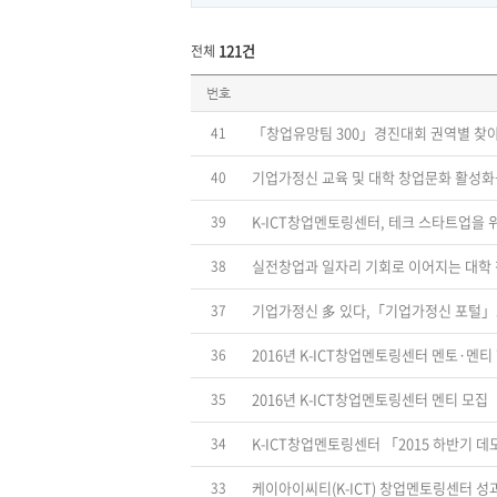
121건
전체
보
번호
도
자
료
「창업유망팀 300」경진대회 권역별 찾
41
리
스
트
기업가정신 교육 및 대학 창업문화 활성화
40
번
호,
제
K-ICT창업멘토링센터, 테크 스타트업을 위
39
목,
등
록
실전창업과 일자리 기회로 이어지는 대학 
38
일,
조
회
기업가정신 多 있다,「기업가정신 포털
37
수
2016년 K-ICT창업멘토링센터 멘토·멘
36
2016년 K-ICT창업멘토링센터 멘티 모집
35
K-ICT창업멘토링센터 「2015 하반기
34
케이아이씨티(K-ICT) 창업멘토링센터 
33