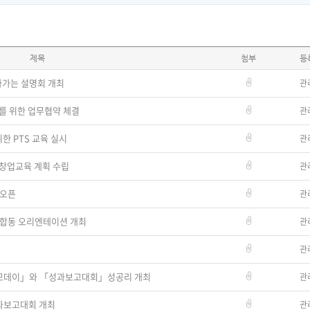
제목
첨부
등
아가는 설명회 개최
관
를 위한 업무협약 체결
관
한 PTS 교육 실시
관
창업교육 계획 수립
관
」오픈
관
티 합동 오리엔테이션 개최
관
관
 데모데이」와 「성과보고대회」성공리 개최
관
성과보고대회 개최
관