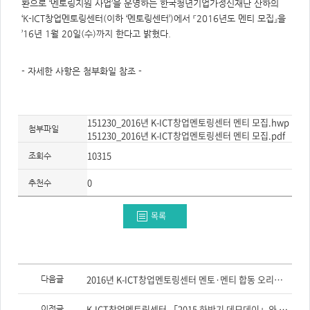
주
환으로 ‘멘토링지원 사업’을 운영하는 한국청년기업가정신재단 산하의
제,
‘K-ICT창업멘토링센터(이하 ‘멘토링센터’)에서 『2016년도 멘티 모집』을
유
형,
’16년 1월 20일(수)까지 한다고 밝혔다.
저
작
권
자/
- 자세한 사항은 첨부화일 참조 -
작
성
자,
년
도,
대
151230_2016년 K-ICT창업멘토링센터 멘티 모집.hwp
표
첨부파일
151230_2016년 K-ICT창업멘토링센터 멘티 모집.pdf
이
미
10315
지,
조회수
첨
부
0
파
추천수
일,
출
처,
목록
저
작
권
유
형
이
전
2016년 K-ICT창업멘토링센터 멘토·멘티 합동 오리엔테이션 개최
다음글
글,
다
음
K-ICT창업멘토링센터 「2015 하반기 데모데이」와 「성과보고대회」성공리 개최
이전글