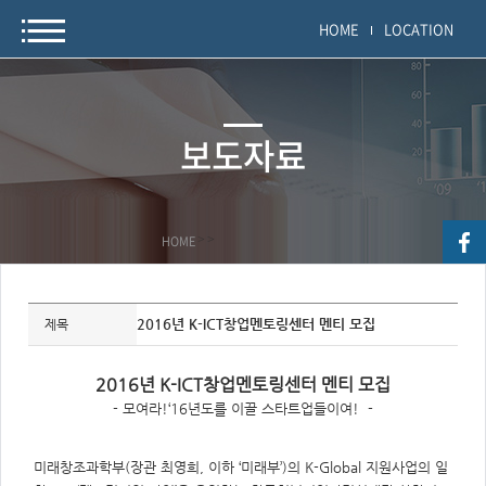
HOME
LOCATION
보도자료
HOME
>
>
자
료
2016년 K-ICT창업멘토링센터 멘티 모집
제목
정
보
제
목,
2016년 K-ICT창업멘토링센터 멘티 모집
개
요,
- 모여라!‘16년도를 이끌 스타트업들이여! -
내
용,
키
워
미래창조과학부(장관 최영희, 이하 ‘미래부’)의 K-Global 지원사업의 일
드/