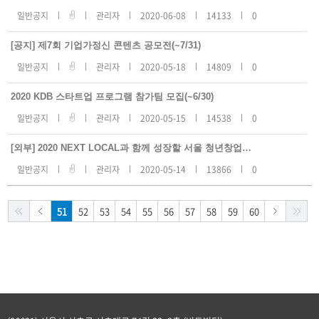
일반공지
관리자
2020-06-08
14133
0
[공지] 제7회 기업가정신 콘텐츠 공모전(~7/31)
일반공지
관리자
2020-05-18
14809
0
2020 KDB 스타트업 프로그램 참가팀 모집(~6/30)
일반공지
관리자
2020-05-15
14538
0
[외부] 2020 NEXT LOCAL과 함께 성장할 서울 청년창업가 모집
일반공지
관리자
2020-05-14
13866
0
51
52
53
54
55
56
57
58
59
60