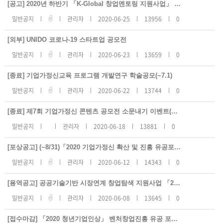
지
[공고] 2020년 하반기 「K-Global 창업멘토링 지원사업」 전담멘티(15기) 모집 공고
사
항
일반공지
관리자
2020-06-25
13956
0
리
스
트
[외부] UNIDO 코로나-19 스타트업 공모전
번
호,
일반공지
관리자
2020-06-23
13659
0
제
목,
등
록
[종료] 기업가정신교육 프로그램 개발연구 학술공모(~7.1)
일,
조
일반공지
관리자
2020-06-22
13744
0
회
수
[종료] 제7회 기업가정신 콘텐츠 공모전 소문내기 이벤트(~7.13.)
일반공지
관리자
2020-06-18
13881
0
[포상공고] (~8/31)「2020 기업가정신 확산 및 진흥 유공포상」
일반공지
관리자
2020-06-12
14343
0
[용역공고] 공공기술기반 시장연계 창업탐색 지원사업 「2020 실험실창업탐색팀 국내교육」운영 용역 (긴급공고)
일반공지
관리자
2020-06-08
13645
0
[접수마감] 「2020 청년기업인상」 벤처창업진흥 유공 포상- 청년기업부문(~7.17)