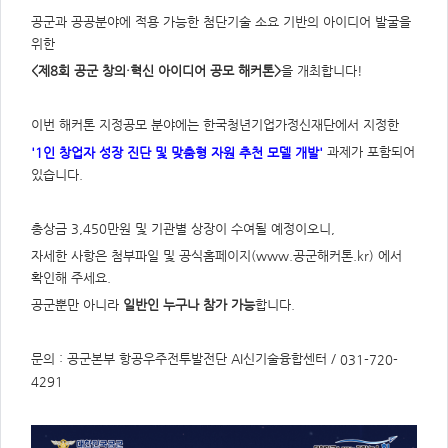
주
제,
공군과 공공분야에 적용 가능한 첨단기술 소요 기반의 아이디어 발굴을
유
형,
위한
저
작
<제8회 공군 창의·혁신 아이디어 공모 해커톤>
을 개최합니다!
권
자/
작
성
이번 해커톤 지정공모 분야에는 한국청년기업가정신재단에서 지정한
자,
년
과제가 포함되어
'1인 창업자 성장 진단 및 맞춤형 자원 추천 모델 개발
'
도,
대
있습니다.
표
이
미
지,
총상금 3,450만원 및 기관별 상장이 수여될 예정이오니,
첨
부
자세한 사항은 첨부파일 및 공식홈페이지(
www.공군해커톤.kr
) 에서
파
확인해 주세요.
일,
출
처,
공군뿐만 아니라
일반인 누구나 참가 가능
합니다.
저
작
권
유
문의 : 공군본부 항공우주전투발전단 AI신기술융합센터 /
031-720-
형
4291