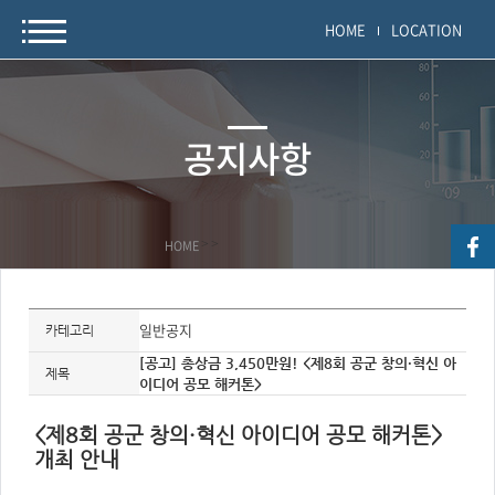
HOME
LOCATION
공지사항
HOME
>
>
자
료
일반공지
카테고리
정
보
[공고] 총상금 3,450만원! <제8회 공군 창의·혁신 아
제
제목
이디어 공모 해커톤>
목,
개
요,
내
<제8회 공군 창의·혁신 아이디어 공
모 해커톤>
용,
개최 안내
키
워
드/