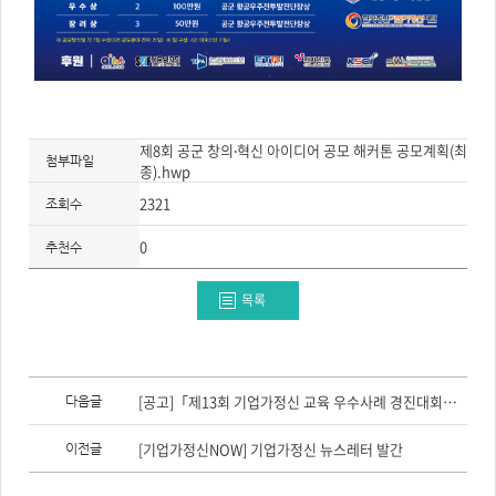
제8회 공군 창의‧혁신 아이디어 공모 해커톤 공모계획(최
첨부파일
종).hwp
2321
조회수
0
추천수
목록
이
전
[공고]「제13회 기업가정신 교육 우수사례 경진대회」 참가자 모집(~8/14)
다음글
글,
다
음
[기업가정신NOW] 기업가정신 뉴스레터 발간
이전글
글