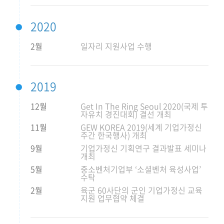
2020
2월
일자리 지원사업 수행
2019
12월
Get In The Ring Seoul 2020(국제 투
자유치 경진대회) 결선 개최
11월
GEW KOREA 2019(세계 기업가정신
주간 한국행사) 개최
9월
기업가정신 기획연구 결과발표 세미나
개최
5월
중소벤처기업부 ‘소셜벤처 육성사업’
수탁
2월
육군 60사단의 군인 기업가정신 교육
지원 업무협약 체결