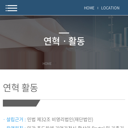
HOME
LOCATION
연혁ㆍ활동
HOME
>
>
연혁 활동
설립근거 :
민법 제32조 비영리법인(재단법인)