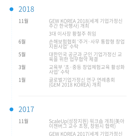
2018
11월
GEW KOREA 2018(세계 기업가정신
주간 한국행사) 개최
3대 이사장 황철주 취임
6월
손해보험협회 ‘주거·사무 통합형 창업
지원사업’ 수탁
5월
대한민국 공군과 군인 기업가정신 교
육을 위한 업무협약 체결
3월
교육부 ‘초·중등 창업체험교육 활성화
사업’ 수탁
1월
글로벌기업가정신 연구 연례총회
(GEM 2018 KOREA) 개최
2017
11월
ScaleUp(성장지원) 워크숍 개최(美아
이젠버그 교수 초청, 창원시 협력)
GEW KOREA 2017(세계 기업가정신