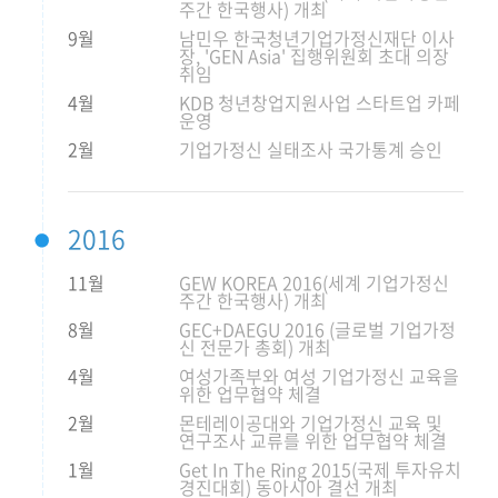
주간 한국행사) 개최
9월
남민우 한국청년기업가정신재단 이사
장, 'GEN Asia' 집행위원회 초대 의장
취임
4월
KDB 청년창업지원사업 스타트업 카페
운영
2월
기업가정신 실태조사 국가통계 승인
2016
11월
GEW KOREA 2016(세계 기업가정신
주간 한국행사) 개최
8월
GEC+DAEGU 2016 (글로벌 기업가정
신 전문가 총회) 개최
4월
여성가족부와 여성 기업가정신 교육을
위한 업무협약 체결
2월
몬테레이공대와 기업가정신 교육 및
연구조사 교류를 위한 업무협약 체결
1월
Get In The Ring 2015(국제 투자유치
경진대회) 동아시아 결선 개최