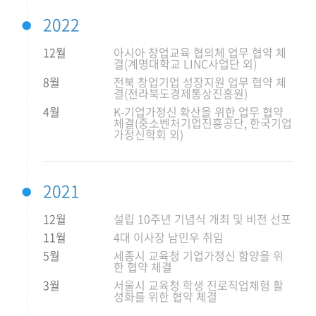
2022
12월
아시아 창업교육 협의체 업무 협약 체
결(계명대학교 LINC사업단 외)
8월
전북 창업기업 성장지원 업무 협약 체
결(전라북도경제통상진흥원)
4월
K-기업가정신 확산을 위한 업무 협약
체결(중소벤처기업진흥공단, 한국기업
가정신학회 외)
2021
12월
설립 10주년 기념식 개최 및 비전 선포
11월
4대 이사장 남민우 취임
5월
세종시 교육청 기업가정신 함양을 위
한 협약 체결
3월
서울시 교육청 학생 진로직업체험 활
성화를 위한 협약 체결