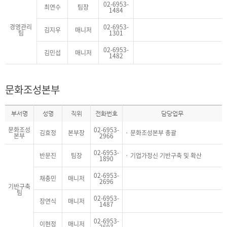
02-6953-
최연수
팀장
1484
경영관리
02-6953-
김지우
매니저
팀
1301
02-6953-
김민섭
매니저
1482
문화조성본부
부서명
성명
직위
전화번호
담당업무
문화조성
02-6953-
김효정
본부장
문화조성본부 총괄
본부
2966
02-6953-
반문진
팀장
기업가정신 기반구축 및 확산
1890
02-6953-
채충민
매니저
2696
기반구축
팀
02-6953-
장연식
매니저
1487
02-6953-
이현정
매니저
2697