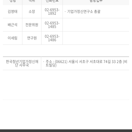
성명
직위
전화번호
담당업무
02-6953-
김영태
소장
기업가정신연구소 총괄
1892
02-6953-
배근석
전문위원
1485
02-6953-
이세림
연구원
1486
한국청년기업가정신재
주소 : (06621) 서울시 서초구 서초대로 74길 33 2층 (비
단 사무국
트빌딩)