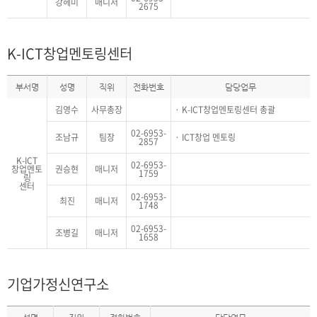
강헤미
매니저
2675
K-ICT창업멘토링센터
부서명
성명
직위
전화번호
담당업무
김영수
사무총장
K-ICT창업멘토링센터 총괄
02-6953-
조남규
팀장
ICT창업 멘토링
2857
K-ICT
02-6953-
창업멘토
권승현
매니저
1759
링
센터
02-6953-
최진
매니저
1748
02-6953-
조병길
매니저
1658
기업가정신연구소