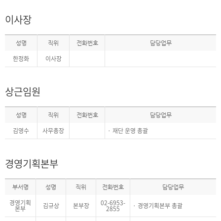
이사장
성명
직위
전화번호
담당업무
한정화
이사장
상근임원
성명
직위
전화번호
담당업무
김영수
사무총장
재단 운영 총괄
경영기획본부
부서명
성명
직위
전화번호
담당업무
경영기획
02-6953-
김규상
본부장
경영기획본부 총괄
본부
2855