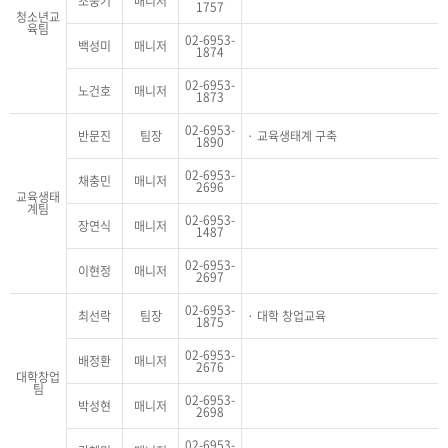
조중기
매니저
1757
청소년교
육팀
02-6953-
백성미
매니저
1874
02-6953-
노건호
매니저
1873
02-6953-
반문진
팀장
교육생태계 구축
1890
02-6953-
채충민
매니저
2696
교육생태
계팀
02-6953-
장연식
매니저
1487
02-6953-
이현정
매니저
2697
02-6953-
최선락
팀장
대학 창업교육
1875
02-6953-
배정환
매니저
2676
대학창업
팀
02-6953-
박성현
매니저
2698
02-6953-