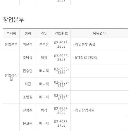
창업본부
부서명
성명
직위
전화번호
담당업무
02-6953-
창업본부
이윤석
본부장
창업본부 총괄
2853
02-6953-
조남규
팀장
ICT창업 멘토링
2857
02-6953-
권승현
매니저
1759
창업성장
팀
02-6953-
최진
매니저
1748
02-6953-
조병길
매니저
1658
02-6953-
전형준
팀장
청년창업지원
2693
02-6953-
윤고은
매니저
1758