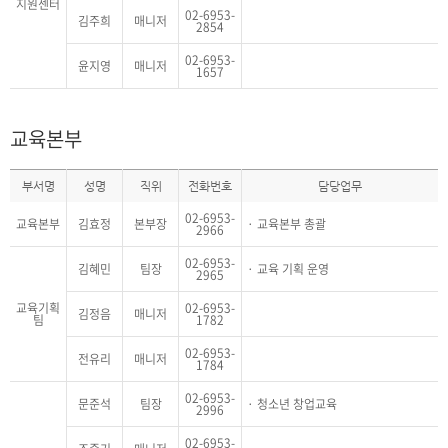
지원센터
02-6953-
김주희
매니저
2854
02-6953-
윤지영
매니저
1657
교육본부
부서명
성명
직위
전화번호
담당업무
02-6953-
교육본부
김효정
본부장
교육본부 총괄
2966
02-6953-
김혜민
팀장
교육 기획 운영
2965
교육기획
02-6953-
김정음
매니저
팀
1782
02-6953-
전유리
매니저
1784
02-6953-
문준석
팀장
청소년 창업교육
2996
02-6953-