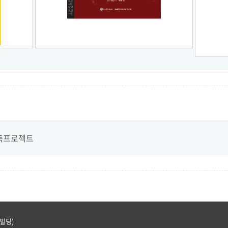
구축프로젝트
트빌딩)