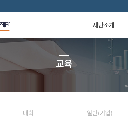
재단소개
교육
HO
대학
일반(기업)