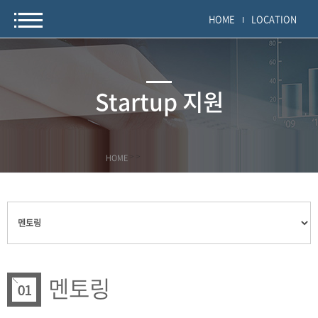
HOME
LOCATION
Startup 지원
HOME
>
>
멘토링