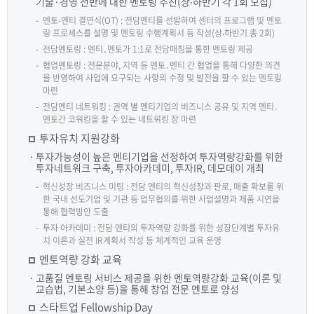
기술·경영 전반에 대한 멘토링 추진(상‧하반기 각 1회 모집)
멘토-멘티 결연식(OT) : 전담멘티를 선발하여 센터의 프로그램 및 멘토
링 프로세스를 설명 및 멘토링 수행계획서 등 작성(상‧하반기 총 2회)
전담멘토링 : 멘티․멘토가 1:1로 전담매칭을 통한 멘토링 제공
협업멘토링 : 전문분야, 지역 등 멘토․멘티 간 협업을 통해 다양한 의견
을 반영하여 사업에 요구되는 사항의 수정 및 발전을 할 수 있는 멘토링
마련
전담멘티 네트워킹 : 권역 별 멘티기업의 비즈니스 공유 및 지역 멘티․
멘토간 코워킹을 할 수 있는 네트워킹 장 마련
투자유치 지원강화
투자가능성이 높은 멘티기업을 선정하여 투자역량강화를 위한
투자네트워크 구축, 투자아카데미, 투자IR, 데모데이 개최
혁신성장 비즈니스 미팅 : 전담 멘티의 혁신성장과 판로, 매출 확보를 위
한 국내 선도기업 및 기관 등 업무협의를 위한 사업설명과 제품 시연을
통해 협력방안 도출
투자 아카데미 : 전담 멘티의 투자역량 강화를 위한 성장단계별 투자유
치 이론과 실전 IR계획서 작성 등 체계적인 교육 운영
멘토역량 강화 교육
고품질 멘토링 서비스 제공을 위한 멘토역량강화 교육(이론 및
교습법, 기본소양 등)을 통해 창업 전문 멘토로 양성
스타트업 Fellowship Day